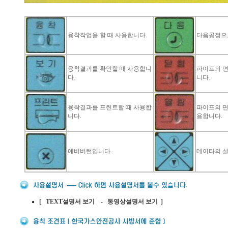
융착작업을 할 때 사용합니다.
다음공정으로
융착결과를 확인할 때 사용합니
파이프의 면
다.
니다.
융착결과를 프린트할 때 사용합
파이프의 면
니다.
용합니다.
예비버턴입니다.
데이타의 설
[
TEXT
설명서 보기
-
동영상
설명서 보기
]