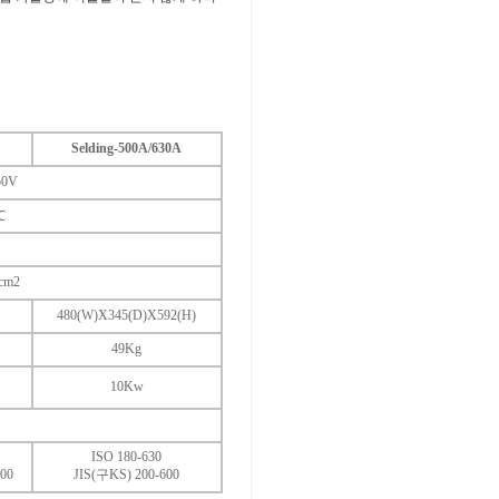
Selding-500A/630A
50V
℃
cm2
480(W)X345(D)X592(H)
49Kg
10Kw
ISO 180-630
00
JIS(구KS) 200-600