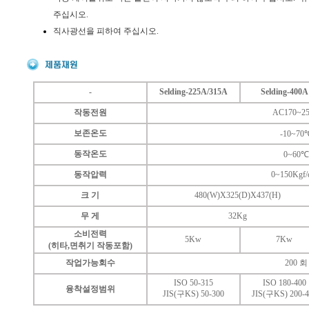
주십시오.
직사광선을 피하여 주십시오.
-
Selding-225A/315A
Selding-400A
작동전원
AC170~2
보존온도
-10~70
동작온도
0~60℃
동작압력
0~150Kgf/
크 기
480(W)X325(D)X437(H)
무 게
32Kg
소비전력
5Kw
7Kw
(히타,면취기 작동포함)
작업가능회수
200 회
ISO 50-315
ISO 180-400
융착설정범위
JIS(구KS) 50-300
JIS(구KS) 200-4